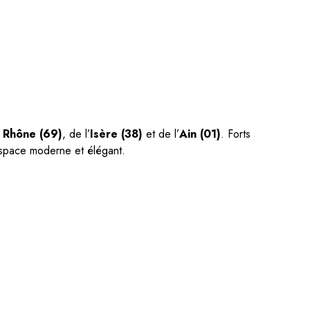
u
Rhône (69)
, de l’
Isère (38)
et de l’
Ain (01)
. Forts
espace moderne et élégant.